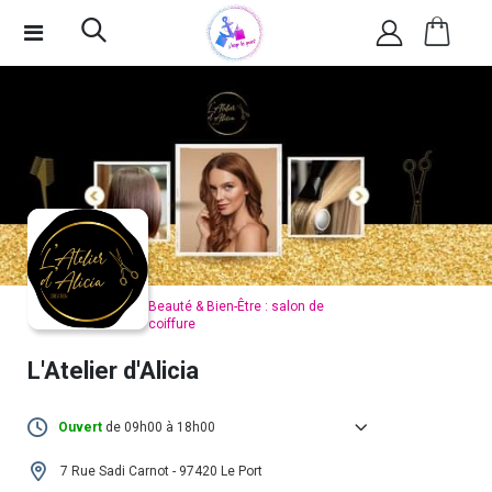
Beauté & Bien-Être : salon de
coiffure
L'Atelier d'Alicia
Ouvert
de 09h00 à 18h00
Lundi :
10h00 - 18h00
7 Rue Sadi Carnot - 97420 Le Port