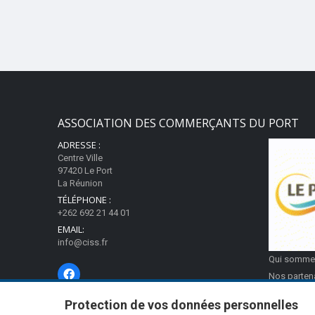
ASSOCIATION DES COMMERÇANTS DU PORT
ADRESSE :
Centre Ville
97420 Le Port
La Réunion
TÉLÉPHONE :
+262 692 21 44 01
EMAIL:
info@ciss.fr
Qui somme
Nos parten
Mentions l
Protection de vos données personnelles