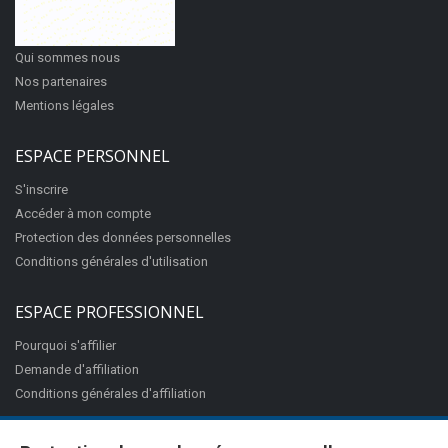
49 Rue Jeanne d'Arc
97420
Le Port
Qui sommes nous
Nos partenaires
Appeler
Mentions légales
ESPACE PERSONNEL
Be Queen
S'inscrire
Accessoires de mode
Accéder à mon compte
17 Rue Cardinal de La Vigerie
Protection des données personnelles
97420
Le Port
Conditions générales d'utilisation
ESPACE PROFESSIONNEL
Appeler
Pourquoi s'affilier
Demande d'affiliation
Conditions générales d'affiliation
Bistrot à l'abordage
Restaurant français