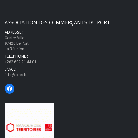
Fermé
97420
Le Port
ASSOCIATION DES COMMERÇANTS DU PORT
Appeler
ADRESSE :
Centre Ville
97420 Le Port
La Réunion
Association des Commerçants du Port
TÉLÉPHONE :
Associations de commerçants et artisans
+262 692 21 44 01
Centre Ville
EMAIL:
97420
Le Port
info@ciss.fr
Appeler
B Meubles
Commerce de détail